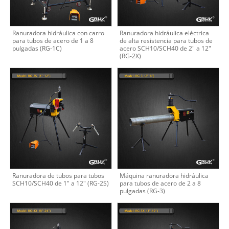
Ranuradora hidráulica con carro
Ranuradora hidráulica eléctrica
para tubos de acero de 1 a 8
de alta resistencia para tubos de
pulgadas (RG-1C)
acero SCH10/SCH40 de 2" a 12"
(RG-2X)
Ranuradora de tubos para tubos
Máquina ranuradora hidráulica
SCH10/SCH40 de 1" a 12" (RG-2S)
para tubos de acero de 2 a 8
pulgadas (RG-3)