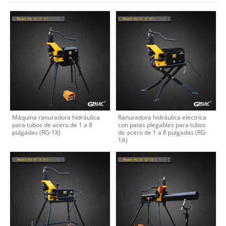
Máquina ranuradora hidráulica
Ranuradora hidráulica eléctrica
para tubos de acero de 1 a 8
con patas plegables para tubos
pulgadas (RG-1X)
de acero de 1 a 8 pulgadas (RG-
1A)