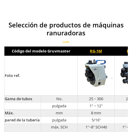
Selección de productos de máquinas
ranuradoras
Código del modelo Gruvmaster
RG-1M
RG
Foto ref.
Gama de tubos
No.
25 ~ 300
25 
pulgada
1" ~ 12"
1"
Máx.
mm
8 mm
6
pared de la tubería
pulgada
5/16"
1
máx. SCH
1"~8" SCH40
1"~4