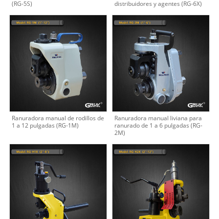
(RG-5S)
distribuidores y agentes (RG-6X)
Ranuradora manual de rodillos de
Ranuradora manual liviana para
1 a 12 pulgadas (RG-1M)
ranurado de 1 a 6 pulgadas (RG-
2M)