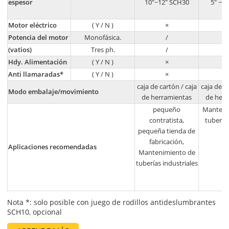
espesor
10"~12" SCH30
5" ~ 
Motor eléctrico
( Y / N )
×
Potencia del motor
Monofásica.
/
(vatios)
Tres ph.
/
Hdy. Alimentación
( Y / N )
×
Anti llamaradas*
( Y / N )
×
caja de cartón / caja
caja de c
Modo embalaje/movimiento
de herramientas
de her
pequeño
Manteni
contratista,
tubería
pequeña tienda de
fabricación,
Aplicaciones recomendadas
Mantenimiento de
tuberías industriales
Nota *: solo posible con juego de rodillos antideslumbrantes
SCH10, opcional