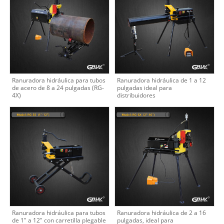
Ranuradora hidráulica para tubos
Ranuradora hidráulica de 1 a 12
de acero de 8 a 24 pulgadas (RG-
pulgadas ideal para
4X)
distribuidores
Ranuradora hidráulica para tubos
Ranuradora hidráulica de 2 a 16
de 1" a 12" con carretilla plegable
pulgadas, ideal para