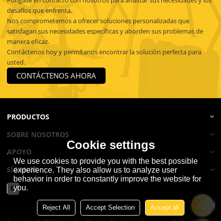
desafíos que enfrenta.
Nos comprometemos a ofrecer soluciones personalizadas que
satisfagan sus necesidades específicas y aborden sus problemas de
manera eficaz.
Contáctenos hoy y permítanos encontrar la solución perfecta para
usted.
CONTÁCTENOS AHORA
PRODUCTOS
SOBRE NOSOTROS
Cookie settings
APOYO
We use cookies to provide you with the best possible
SÍGANOS
experience. They also allow us to analyze user
behavior in order to constantly improve the website for
you.
Reject All
Accept Selection
Accept all